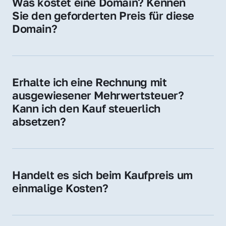
Was kostet eine Domain? Kennen 
Adressen oder als digitale Investition.
Sie den geforderten Preis für diese 
Domain?
Der Preis variiert je nach Domain. Für diese 
Domain liegt ein konkreter Kaufpreis vor – 
kontaktieren Sie uns gerne für ein 
Erhalte ich eine Rechnung mit 
unverbindliches Angebot.
ausgewiesener Mehrwertsteuer? 
Kann ich den Kauf steuerlich 
absetzen?
Ja, Sie erhalten eine Rechnung mit MwSt. 
Für Unternehmen ist der Kauf in der Regel 
steuerlich absetzbar.
Handelt es sich beim Kaufpreis um 
einmalige Kosten?
Ja. Der Kaufpreis ist einmalig. Nur beim 
späteren Betrieb der Domain (z. B. beim 