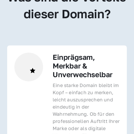
dieser Domain?
Einprägsam, 
Merkbar & 
Unverwechselbar
Eine starke Domain bleibt im 
Kopf – einfach zu merken, 
leicht auszusprechen und 
eindeutig in der 
Wahrnehmung. Ob für den 
professionellen Auftritt Ihrer 
Marke oder als digitale 