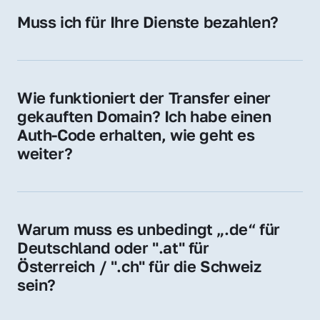
Hosting-Anbieter) fallen geringe laufende 
Muss ich für Ihre Dienste bezahlen?
Gebühren an. Diese bewegen sich für .de 
Nein, bei uns zahlen Sie nur den Kaufpreis 
Domains bei ca. 5€ / Jahr
der Domain – ohne zusätzliche Vermittlungs- 
oder Servicegebühren.
Wie funktioniert der Transfer einer 
gekauften Domain? Ich habe einen 
Auth-Code erhalten, wie geht es 
weiter?
Mit dem Auth-Code beauftragen Sie Ihren 
Provider, die Domain zu übernehmen. Gerne 
begleiten wir Sie bei diesem einfachen und 
Warum muss es unbedingt „.de“ für 
schnellen Prozess.
Deutschland oder ".at" für 
Österreich / ".ch" für die Schweiz 
sein?
Diese Endungen stehen für regionale 