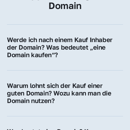
Domain
Werde ich nach einem Kauf Inhaber 
der Domain? Was bedeutet „eine 
Domain kaufen“?
Ja, Sie werden der offizielle Domain-Inhaber. 
Sie erhalten alle Rechte zur Nutzung, 
Verwaltung oder Weiterveräußerung der 
Warum lohnt sich der Kauf einer 
Domain.
guten Domain? Wozu kann man die 
Domain nutzen?
Eine starke Domain steigert Sichtbarkeit, 
Vertrauen und Markenwert. Nutzen Sie sie 
für Ihre Website, Weiterleitung, E-Mail-