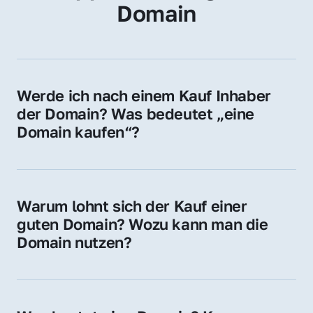
Domain
Werde ich nach einem Kauf Inhaber 
der Domain? Was bedeutet „eine 
Domain kaufen“?
Ja, Sie werden der offizielle Domain-Inhaber. 
Sie erhalten alle Rechte zur Nutzung, 
Verwaltung oder Weiterveräußerung der 
Warum lohnt sich der Kauf einer 
Domain.
guten Domain? Wozu kann man die 
Domain nutzen?
Eine starke Domain steigert Sichtbarkeit, 
Vertrauen und Markenwert. Nutzen Sie sie 
für Ihre Website, Weiterleitung, E-Mail-