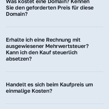
Was kostet eine Domain? Kennen 
Adressen oder als digitale Investition.
Sie den geforderten Preis für diese 
Domain?
Der Preis variiert je nach Domain. Für diese 
Domain liegt ein konkreter Kaufpreis vor – 
kontaktieren Sie uns gerne für ein 
Erhalte ich eine Rechnung mit 
unverbindliches Angebot.
ausgewiesener Mehrwertsteuer? 
Kann ich den Kauf steuerlich 
absetzen?
Ja, Sie erhalten eine Rechnung mit MwSt. 
Für Unternehmen ist der Kauf in der Regel 
steuerlich absetzbar.
Handelt es sich beim Kaufpreis um 
einmalige Kosten?
Ja. Der Kaufpreis ist einmalig. Nur beim 
späteren Betrieb der Domain (z. B. beim 