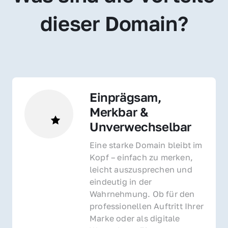
dieser Domain?
Einprägsam, 
Merkbar & 
Unverwechselbar
Eine starke Domain bleibt im 
Kopf – einfach zu merken, 
leicht auszusprechen und 
eindeutig in der 
Wahrnehmung. Ob für den 
professionellen Auftritt Ihrer 
Marke oder als digitale 