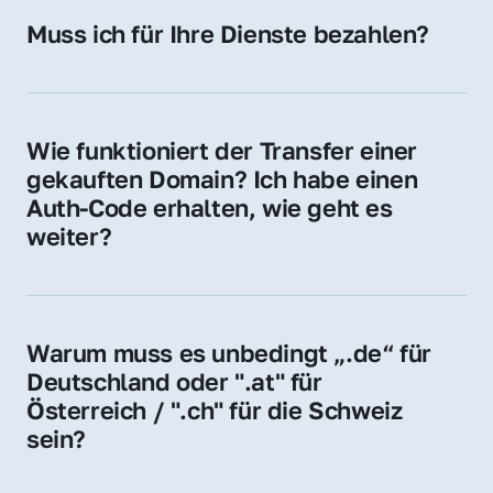
Hosting-Anbieter) fallen geringe laufende 
Muss ich für Ihre Dienste bezahlen?
Gebühren an. Diese bewegen sich für .de 
Nein, bei uns zahlen Sie nur den Kaufpreis 
Domains bei ca. 5€ / Jahr
der Domain – ohne zusätzliche Vermittlungs- 
oder Servicegebühren.
Wie funktioniert der Transfer einer 
gekauften Domain? Ich habe einen 
Auth-Code erhalten, wie geht es 
weiter?
Mit dem Auth-Code beauftragen Sie Ihren 
Provider, die Domain zu übernehmen. Gerne 
begleiten wir Sie bei diesem einfachen und 
Warum muss es unbedingt „.de“ für 
schnellen Prozess.
Deutschland oder ".at" für 
Österreich / ".ch" für die Schweiz 
sein?
Diese Endungen stehen für regionale 